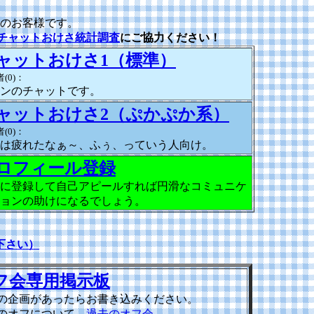
のお客様です。
チャットおけさ統計調査
にご協力ください！
ャットおけさ1（標準）
(0)：
ンのチャットです。
ャットおけさ2（ぷかぷか系）
(0)：
は疲れたなぁ～、ふぅ、っていう人向け。
ロフィール登録
に登録して自己アピールすれば円滑なコミュニケ
ョンの助けになるでしょう。
下さい）
フ会専用掲示板
の企画があったらお書き込みください。
のオフについて→
過去のオフ会