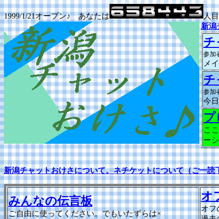
1999/1/21オープン♪ あなたは
人目
新潟
チ
参加者
メイ
チ
参加者
今日
プ
ここ
ーシ
新潟チャットおけさについて。ネチケットについて（ご一読
オ
みんなの伝言板
オフ
ご自由に使ってください。でもいたずらは×
過去